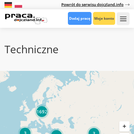
Powrót do serwisu dojczland.info
Dodaj pracę
Moje konto
Techniczne
1692
3
3