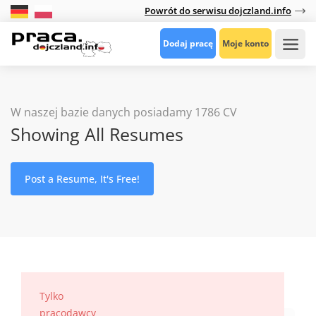
Powrót do serwisu dojczland.info
Dodaj pracę
Moje konto
W naszej bazie danych posiadamy 1786 CV
Showing All Resumes
Post a Resume, It's Free!
Keywords
Tylko
pracodawcy