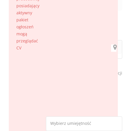
posiadający
aktywny
pakiet
ogłoszeń
Lokalizacja
mogą
przeglądać
CV
Wyszukaj w okolicy
Wyszukaj w okolicy wybranej lokalizacji
40
km
Filter by Skills